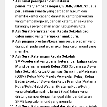
Asli surat penugasan dari instansi
pemerintah/lembaga negara/ BUMN/BUMD/khusus
perusahaan swasta
yang berbadan hukum dan
memiliki kantor cabang dan/atau kantor perwakilan
yang mempekerjakan, dengan ketentuan sekurang-
kurangnya perpindahan antar Kabupaten/Kota.
Asli Surat Pernyataan dari Kepala Sekolah bagi
calon murid yang merupakan anak guru.
Asli piagam prestasi/kejuaraan
sesuai piagam yang
diunggah pada saat ajuan akun bagi calon murid yang
memiliki.
Asli Surat Keterangan Kepala Sekolah
SMP/sederajat yang berisi keterangan bahwa calon
Murid pernah menjadi Ketua
OSIS (Organisasi Siswa
Intra Sekolah), Ketua Organisasi Siswa Intra Madrasah
(OSIM), Ketua MPK (Majelis Perwakilan Kelas), Ketua
Badan Eksekutif Siswa, dan Ketua Pramuka (Pratama
Putra/Putri/Hizbul Wathan (Pratama Putra/Putri),
yang diterbitkan paling lama 3 (tiga) tahun. yang
dihitung sampai dengan tanggal akhir pendaftaran
SPMB bagi calon murid yang memiliki.
Asli Surat Keterangan sehat dari dokter pemerintah