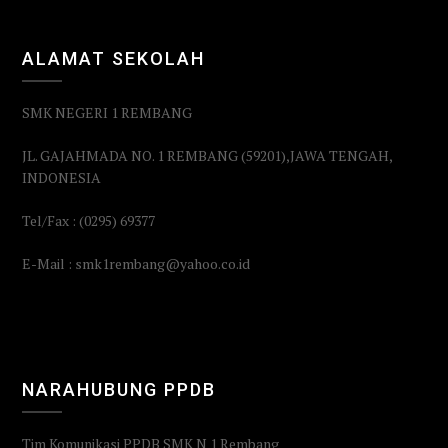
ALAMAT SEKOLAH
SMK NEGERI 1 REMBANG
JL. GAJAHMADA NO. 1 REMBANG (59201),JAWA TENGAH,
INDONESIA
Tel/Fax : (0295) 69377
E-Mail : smk1rembang@yahoo.co.id
NARAHUBUNG PPDB
Tim Komunikasi PPDB SMK N 1 Rembang