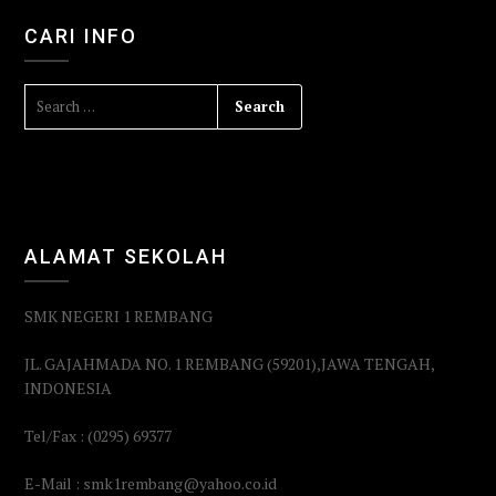
CARI INFO
ALAMAT SEKOLAH
SMK NEGERI 1 REMBANG
JL. GAJAHMADA NO. 1 REMBANG (59201),JAWA TENGAH,
INDONESIA
Tel/Fax : (0295) 69377
E-Mail : smk1rembang@yahoo.co.id