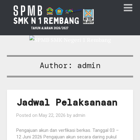
Author:
admin
Jadwal Pelaksanaan
Posted on
May 22, 2026
by
admin
Pengajuan akun dan verfikasi berkas. Tanggal 03 –
12 Juni 2026 Pengajuan akun secara daring pukul